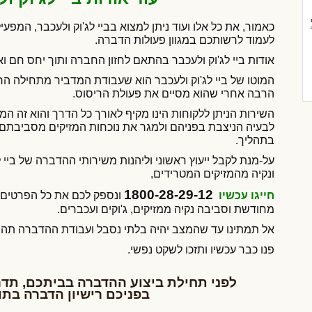
כאמור, את כל אלו ועוד ניתן למצוא בביי לג'וק ולעכבר, המפ
לעמוד לרשותכם במגוון פעולות הדברה.
אודות ביי לג'וק ולעכבר בהתאם לחזון החברה ותוך יחס חם ואי
המוטו של ביי לג'וק ולעכבר הוא שעבודת המדביר מתחילה ה
הרבה אחרי שהוא מסיים את פעולת הריסוס.
השירות הניתן ללקוחות הינו מקיף לאורך כל הדרך והוא זה 
לבעיה הניצבת בפניהם ולמגר את נוכחות המזיקים מסביבתם 
בתהליך.
על-מנת לקבל ייעוץ ראשוני וליהנות משירותי ההדברה של ביי ל
ונקיה מהמזיקים המטרידים,
1800-28-29-12
חייגו עכשיו
ונספק לכם את כל הפרטים 
מחודשת וסביבה נקיה ממזיקים, ג'וקים ועכברים.
אל תמתינו עד שהמצב יהיה בלתי נסבל ועבודת ההדברה תהיה
פנו כבר עכשיו ותזכו לשקט נפשי.
לפני תחילת ביצוע ההדברה בביתכם,
תדר
בפניכם
רישיון
הדברה בתוק