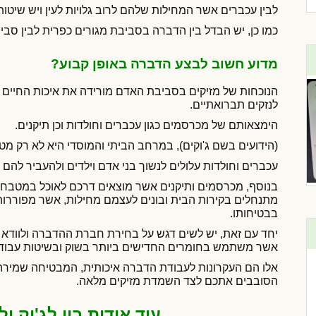
לבין עכברים אשר המחילות שלהם לרוב גלויות לעין ויש שיטות
כמו כן, יש הבדל בין הדברה בסביבת מגורים כפרית לבין סביב
מדוע חשוב לבצע הדברה באופן קבוע?
הנוכחות של מזיקים בסביבת האדם מורידה את איכות החיים 
לנזקים תברואתיים.
הימצאותם של מכרסמים כגון עכברים וחולדות וכן תיקנים.
(הידועים בשם ג'וקים), במרחב הביתי והמוסדי היא לא רק מט
עכברים וחולדות עלולים לנשוך בני אדם וילדים ולהעביר להם 
בנוסף, מכרסמים ותיקנים אשר מוצאים דרכם לאוכל במטבח, 
מתנחלים בקירות הבית ובונים לעצמם מחילות, אשר מפוררות
בבטיחותו.
יחד עם זאת, יש לשים דגש על בחירת חברת ההדברה ולוודא כי 
אשר משתמש בחומרים החדישים ביותר בשוק ובשיטות עבודה
אלו הם העקרונות לעבודת הדברה איכותית, המבטיחה שמירה 
הסובבים אתכם לצד השמדת מזיקים מלאה.
עוד אודות ביי לג'וק ו