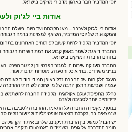
יוסי המדביר חבר בארגון מדבירי מזיקים בישראל.
אודות ביי לג'וק ולע
אודות ביי לג'וק ולעכבר – מאז הקמתה ועד היום, פועלת הח
והמקצועית של יוסי המדביר, השואף למצוינות ברמה הגבוהה
יוסי המדביר מקפיד להיות קשוב לפיתוחים האחרונים בתחום ו
החברה דואגת לשמר באופן קבוע את רמת השירות הגבוהה ו
בתחום הדברת המזיקים בישראל.
החברה מעניקה שירות הן למגזר הפרטי והן למגזר הפרטי העסקי
בנייני משרדים, בתי אוכל והסעדה, מוסדות תרבות ועוד.
מעגל הלקוחות של החברה גדל באופן תמידי הודות לאותם סט
עצמה ושביעות הרצון הרבה של מי שזוכה לשירותי ההדברה של 
כחלק מתפיסת עולם אקולוגית, מקפידה החברה להשתמש בחו
ידידותיים יותר לסביבה ולאדם.
בנוסף, מקפידה החברה על התאמת ההדברה לסביבה בה היא
שנמצאים בה, לקבלת תוצאות אופטימליות ולמזעור נזקים סבי
יש הבדל למשל בין הדברת תיקנים, שלרוב איתור הקן שלהם
חומר ההדברה על גופם ומשמידים באמצעותו תיקנים אחרים.