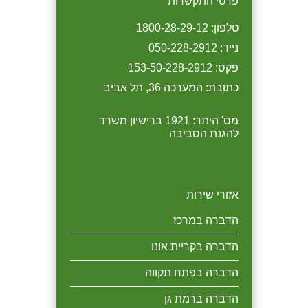
פרטי התקשרות
הדברה לבניין במבצע 1/7/19
טלפון: 1800-28-29-12
כל המזמין הדברה לבניין
מבצע למסעדות כל המזמין
בחברתנו מקבל 10 אחוז הנחה
טיפול בחברתנו על בסיס חודשי
נייד: 050-228-2912
יקבל 10% הנחה.
לבניין ובנוסף הנחה של 20
פקס: 153-50-228-2912
אחוז בהדברת בתי הדיירים.
כתובת: המערכה 36, תל אביב
מס' היתר: 1921 ברישיון משרד
להגנת הסביבה
אזורי שירות
הדברה במרכז
הדברה בקריית אונו
הדברה בפתח תקווה
הדברה ברמת גן