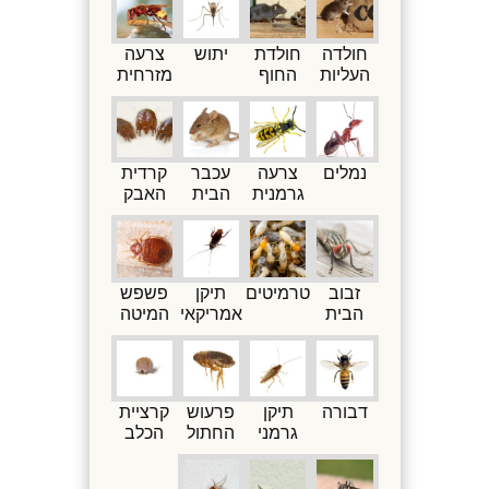
חולדה
חולדת
יתוש
צרעה
העליות
החוף
מזרחית
נמלים
צרעה
עכבר
קרדית
גרמנית
הבית
האבק
זבוב
טרמיטים
תיקן
פשפש
הבית
אמריקאי
המיטה
דבורה
תיקן
פרעוש
קרציית
גרמני
החתול
הכלב