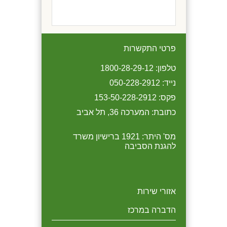
גם תוספת להדברה טיפול
בג'לים נגד נמלים.
פרטי התקשרות
הדברה לבניין במבצע 1/7/19
טלפון: 1800-28-29-12
כל המזמין הדברה לבניין
מבצע למסעדות כל המזמין
בחברתנו מקבל 10 אחוז הנחה
טיפול בחברתנו על בסיס חודשי
נייד: 050-228-2912
יקבל 10% הנחה.
לבניין ובנוסף הנחה של 20
פקס: 153-50-228-2912
אחוז בהדברת בתי הדיירים.
כתובת: המערכה 36, תל אביב
מס' היתר: 1921 ברישיון משרד
להגנת הסביבה
אזורי שירות
הדברה במרכז