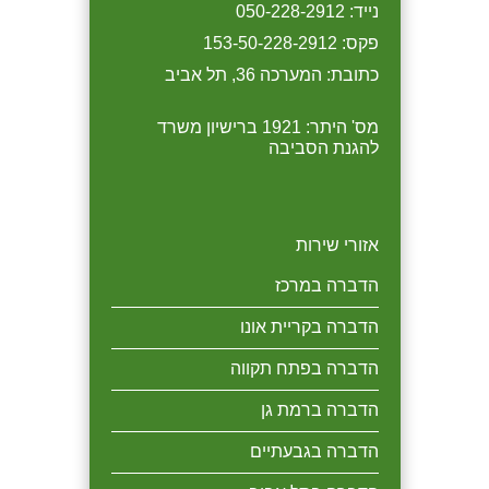
טיפול בחברתנו על בסיס חודשי
נייד: 050-228-2912
יקבל גם תוספת להדברה טיפול
יקבל 10% הנחה.
בג'לים נגד נמלים.
פקס: 153-50-228-2912
כתובת: המערכה 36, תל אביב
מס' היתר: 1921 ברישיון משרד
להגנת הסביבה
אזורי שירות
הדברה במרכז
הדברה בקריית אונו
הדברה בפתח תקווה
הדברה ברמת גן
הדברה בגבעתיים