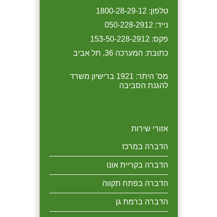
הדברה לבניין במבצע 1/7/19
טלפון: 1800-28-29-12
כל המזמין הדברה לבניין
מבצע למסעדות כל המזמין
בחברתנו מקבל 10 אחוז הנחה
טיפול בחברתנו על בסיס חודשי
נייד: 050-228-2912
יקבל 10% הנחה.
לבניין ובנוסף הנחה של 20
פקס: 153-50-228-2912
אחוז בהדברת בתי הדיירים.
כתובת: המערכה 36, תל אביב
מס' היתר: 1921 ברישיון משרד
להגנת הסביבה
אזורי שירות
הדברה במרכז
הדברה בקריית אונו
הדברה בפתח תקווה
הדברה ברמת גן